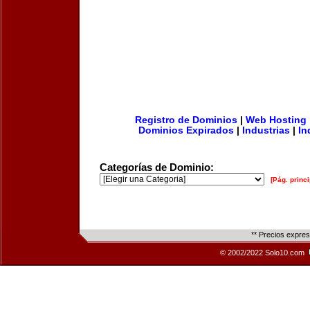
Registro de Dominios
|
Web Hosting
Dominios Expirados
|
Industrias
|
In
Categorías de Dominio:
[Pág. princi
** Precios expre
© 2002/2022 Solo10.com