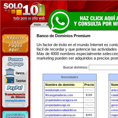
Banco de Dominios Premium
Un factor de éxito en el mundo Internet es con
fácil de recordar y que potencie las actividade
Más de 4000 nombres especialmente seleccion
marketing pueden ser adquiridos a precios pro
Buscar dominios:
Novedades
Nombre de dominio
Precio
Nom
testdomain.com
Ofertar!
artic
fincasganaderas.com
$199
cata
propiedadeszaragoza.es
Ofertar!
vent
propiedadesvigo.es
Ofertar!
gere
propiedadesvalladolid.es
Ofertar!
cons
propiedadesvalencia.es
$295
viaje