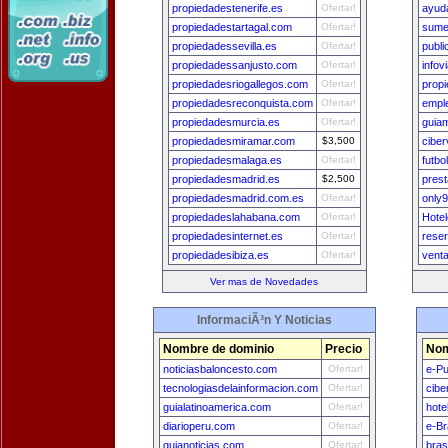
propiedadestenerife.es
Ofertar!
ayud
propiedadestartagal.com
Ofertar!
sume
propiedadessevilla.es
Ofertar!
publ
propiedadessanjusto.com
Ofertar!
infov
propiedadesriogallegos.com
Ofertar!
prop
propiedadesreconquista.com
Ofertar!
empl
propiedadesmurcia.es
Ofertar!
guia
propiedadesmiramar.com
$3,500
cibe
propiedadesmalaga.es
Ofertar!
futbo
propiedadesmadrid.es
$2,500
pres
propiedadesmadrid.com.es
Ofertar!
only
propiedadeslahabana.com
Ofertar!
Hote
propiedadesinternet.es
Ofertar!
rese
propiedadesibiza.es
Ofertar!
vent
Ver mas de Novedades
InformaciÃ³n Y Noticias
Nombre de dominio
Precio
Nom
noticiasbaloncesto.com
Ofertar!
e-Pu
tecnologiasdelainformacion.com
Ofertar!
cibe
guialatinoamerica.com
Ofertar!
hote
diarioperu.com
Ofertar!
e-Br
guianoticias.com
Ofertar!
bras