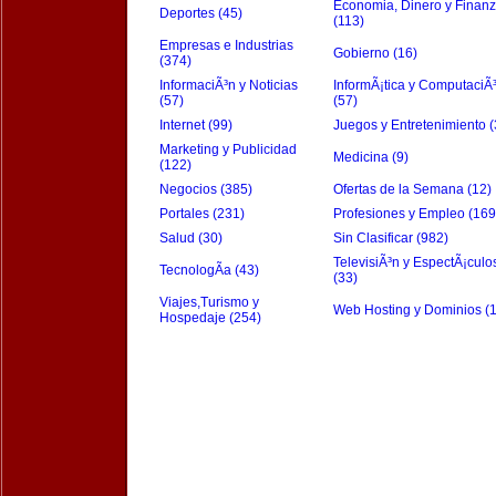
Economia, Dinero y Finan
Deportes (45)
(113)
Empresas e Industrias
Gobierno (16)
(374)
InformaciÃ³n y Noticias
InformÃ¡tica y ComputaciÃ
(57)
(57)
Internet (99)
Juegos y Entretenimiento (
Marketing y Publicidad
Medicina (9)
(122)
Negocios (385)
Ofertas de la Semana (12)
Portales (231)
Profesiones y Empleo (169
Salud (30)
Sin Clasificar (982)
TelevisiÃ³n y EspectÃ¡culo
TecnologÃ­a (43)
(33)
Viajes,Turismo y
Web Hosting y Dominios (
Hospedaje (254)