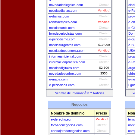
novedadeslegales.com
Ofertar!
clas
noticiasdiarias.com
Vendido!
e-P
e-diarios.com
Ofertar!
prov
revistaempleo.com
Vendido!
e-ch
noticiastenis.com
Ofertar!
e-Ci
forodeperiodistas.com
Ofertar!
Dom
e-periodismo.com
Ofertar!
e-ci
noticiasurgentes.com
$10,000
e-B
noticiasdeeconomia.com
Vendido!
USA
informeambiental.com
Ofertar!
prop
informacionpractica.com
Ofertar!
e-Pa
noticiasdigitales.com
$2,500
arge
novedadesonline.com
$550
chil
e-mapa.com
Ofertar!
e-n
e-periodicos.com
Ofertar!
i-gu
Ver mas de InformaciÃ³n Y Noticias
V
Negocios
Nombre de dominio
Precio
Nom
e-derecho.eu
Vendido!
teni
forosdenegocios.com
Ofertar!
noti
consejerodenegocios.com
Ofertar!
camp