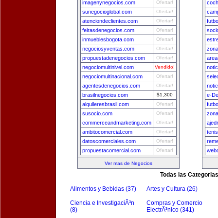
imagenynegocios.com
Ofertar!
coch
sunegocioglobal.com
Ofertar!
camp
atenciondeclientes.com
Ofertar!
futb
feirasdenegocios.com
Ofertar!
soci
inmueblesbogota.com
Ofertar!
estr
negociosyventas.com
Ofertar!
zona
propuestadenegocios.com
Ofertar!
area
negociomultinivel.com
Vendido!
noti
negociomultinacional.com
Ofertar!
sele
agentesdenegocios.com
Ofertar!
noti
brasilnegocios.com
$1,300
e-De
alquileresbrasil.com
Ofertar!
futb
susocio.com
Ofertar!
zon
commerceandmarketing.com
Ofertar!
ajed
ambitocomercial.com
Ofertar!
teni
datoscomerciales.com
Ofertar!
reme
propuestacomercial.com
Ofertar!
webd
Ver mas de Negocios
Todas las Categoria
Alimentos y Bebidas (37)
Artes y Cultura (26)
Ciencia e InvestigaciÃ³n
Compras y Comercio
(8)
ElectrÃ³nico (341)