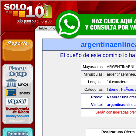
argentinaenlin
El dueño de este dominio lo ha
Mayusculas:
ARGENTINAENL
Minusculas:
argentinaenlinea
Longitud:
16 caracteres
Categorias:
Internet
,
PaÃ­ses 
Precio:
Realizar una ofer
Visitar!
argentinaenline
Serán consideradas ofer
Realizar una Oferta