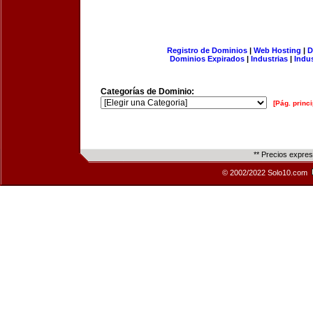
Registro de Dominios
|
Web Hosting
|
D
Dominios Expirados
|
Industrias
|
Indu
Categorías de Dominio:
[Pág. princi
** Precios expre
© 2002/2022 Solo10.com