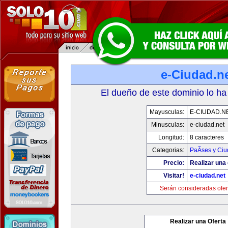
e-Ciudad.n
El dueño de este dominio lo ha
Mayusculas:
E-CIUDAD.N
Minusculas:
e-ciudad.net
Longitud:
8 caracteres
Categorias:
PaÃ­ses y Ci
Precio:
Realizar una 
Visitar!
e-ciudad.net
Serán consideradas ofer
Realizar una Oferta