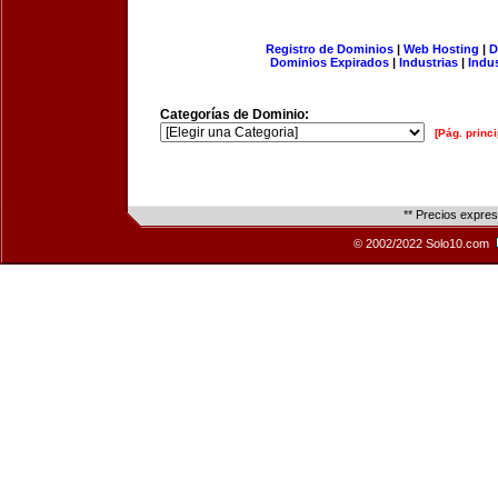
Registro de Dominios
|
Web Hosting
|
D
Dominios Expirados
|
Industrias
|
Indu
Categorías de Dominio:
[Pág. princi
** Precios expre
© 2002/2022 Solo10.com