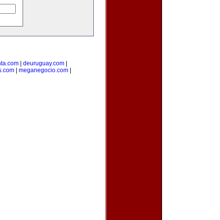
ta.com
|
deuruguay.com
|
s.com
|
meganegocio.com
|