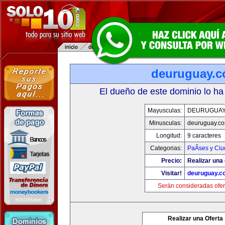
deuruguay.
El dueño de este dominio lo ha
Mayusculas:
DEURUGUAY
Minusculas:
deuruguay.c
Longitud:
9 caracteres
Categorias:
PaÃ­ses y Ci
Precio:
Realizar una 
Visitar!
deuruguay.c
Serán consideradas ofer
Realizar una Oferta