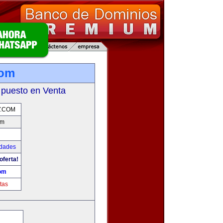
com
 puesto en Venta
.COM
om
udades
oferta!
om
tas