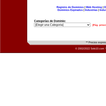
Registro de Dominios
|
Web Hosting
|
D
Dominios Expirados
|
Industrias
|
Indu
Categorías de Dominio:
[Pág. princi
** Precios expre
© 2002/2022 Solo10.com