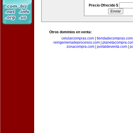
Precio Ofrecido $
Otros dominios en venta:
celularcompras.com
|
tiendadecompras.com
reingenieriadeprocesos.com
|
planetacompra.co
zonacompra.com
|
portaldeventa.com
|
p