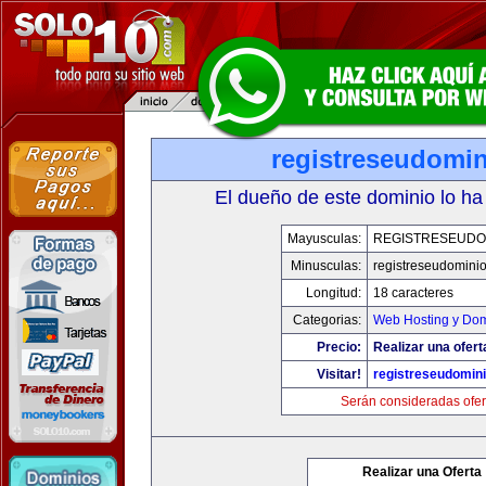
registreseudomi
El dueño de este dominio lo ha
Mayusculas:
REGISTRESEUDO
Minusculas:
registreseudomini
Longitud:
18 caracteres
Categorias:
Web Hosting y Dom
Precio:
Realizar una ofert
Visitar!
registreseudomin
Serán consideradas ofer
Realizar una Oferta