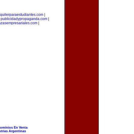
lquilerparaestudiantes.com
|
|
publicidadypropaganda.com
|
nzasempresariales.com
|
ominios En Venta
strias Argentinas