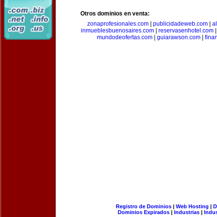
Otros dominios en venta:
zonaprofesionales.com
|
publicidadeweb.com
|
a
inmueblesbuenosaires.com
|
reservasenhotel.com
mundodeofertas.com
|
guiarawson.com
|
fina
Registro de Dominios
|
Web Hosting
|
D
Dominios Expirados
|
Industrias
|
Indu