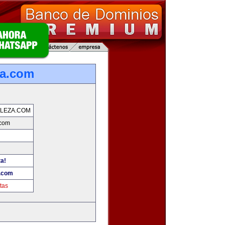
za.com
LEZA.COM
.com
ta!
a.com
tas