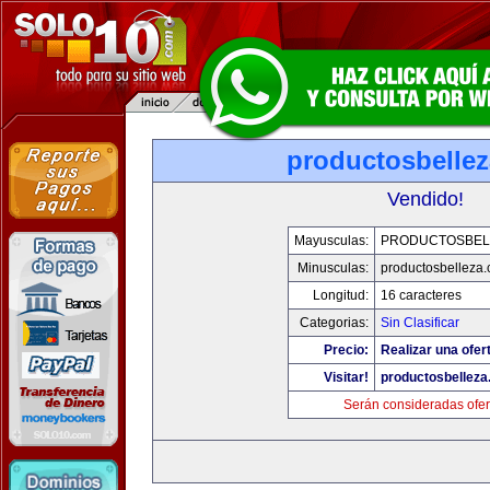
productosbelle
Vendido!
Mayusculas:
PRODUCTOSBEL
Minusculas:
productosbelleza
Longitud:
16 caracteres
Categorias:
Sin Clasificar
Precio:
Realizar una ofer
Visitar!
productosbellez
Serán consideradas ofer