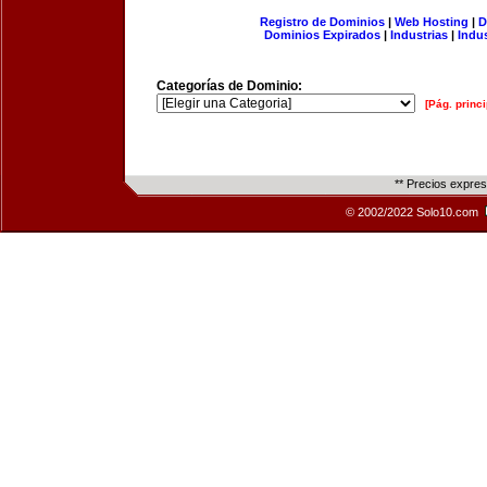
Registro de Dominios
|
Web Hosting
|
D
Dominios Expirados
|
Industrias
|
Indu
Categorías de Dominio:
[Pág. princi
** Precios expre
© 2002/2022 Solo10.com