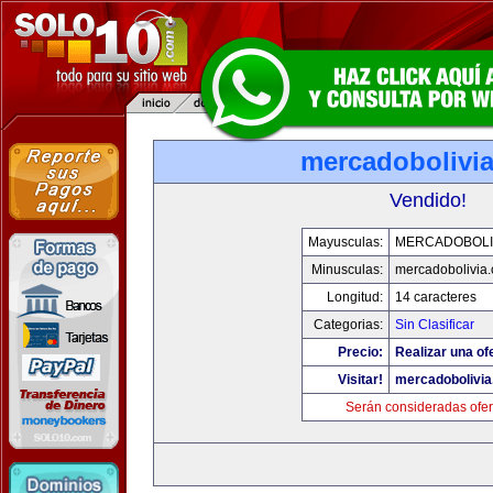
mercadobolivi
Vendido!
Mayusculas:
MERCADOBOLI
Minusculas:
mercadobolivia
Longitud:
14 caracteres
Categorias:
Sin Clasificar
Precio:
Realizar una of
Visitar!
mercadobolivi
Serán consideradas ofer