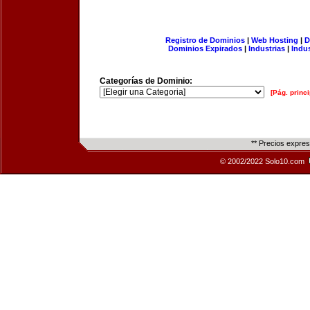
Registro de Dominios
|
Web Hosting
|
D
Dominios Expirados
|
Industrias
|
Indu
Categorías de Dominio:
[Pág. princi
** Precios expre
© 2002/2022 Solo10.com