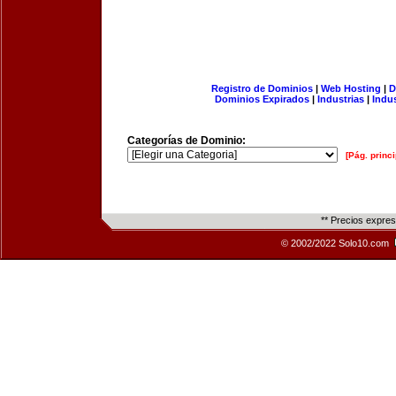
Registro de Dominios
|
Web Hosting
|
D
Dominios Expirados
|
Industrias
|
Indu
Categorías de Dominio:
[Pág. princi
** Precios expre
© 2002/2022 Solo10.com