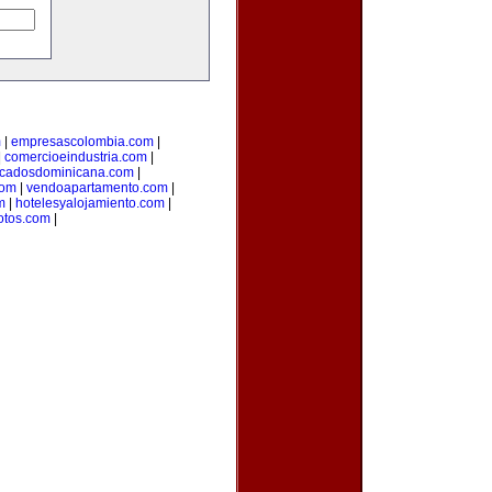
m
|
empresascolombia.com
|
|
comercioeindustria.com
|
ficadosdominicana.com
|
com
|
vendoapartamento.com
|
m
|
hotelesyalojamiento.com
|
otos.com
|