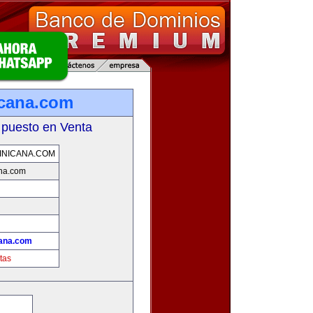
icana.com
 puesto en Venta
INICANA.COM
ana.com
cana.com
tas