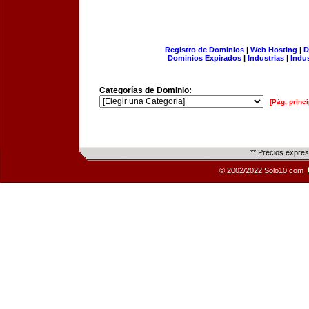
Registro de Dominios
|
Web Hosting
|
D
Dominios Expirados
|
Industrias
|
Indu
Categorías de Dominio:
[Pág. princi
** Precios expre
© 2002/2022 Solo10.com