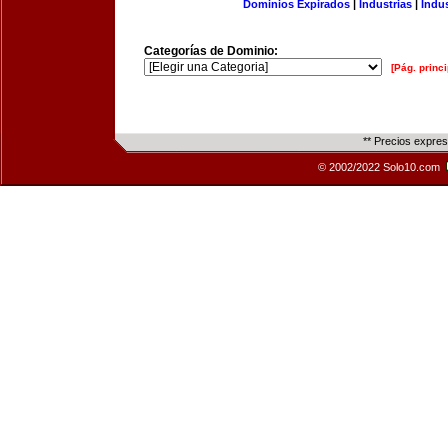
Dominios Expirados
|
Industrias
|
Indu
Categorías de Dominio:
[Pág. princi
** Precios expre
© 2002/2022 Solo10.com