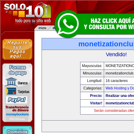
monetizationcl
Vendido!
Mayusculas:
MONETIZATION
Minusculas:
monetizationclub
Longitud:
16 caracteres
Categorias:
Web Hosting y D
Precio:
Realizar una ofer
Visitar!
monetizationclu
Serán consideradas ofer