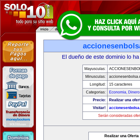
accionesenbols
El dueño de este dominio lo ha
Mayusculas:
ACCIONESENBO
Minusculas:
accionesenbolsa
Longitud:
15 caracteres
Categorias:
Economia, Dinero
Precio:
Realizar una ofer
Visitar!
accionesenbolsa
Serán consideradas ofer
Realizar una Oferta