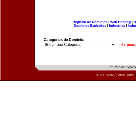
Registro de Dominios
|
Web Hosting
|
D
Dominios Expirados
|
Industrias
|
Indu
Categorías de Dominio:
[Pág. princi
** Precios expre
© 2002/2022 Solo10.com