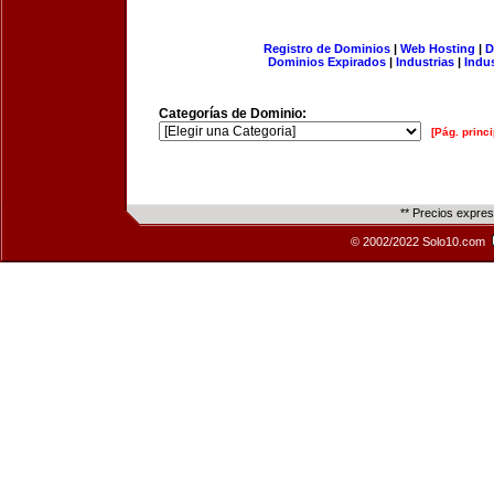
Registro de Dominios
|
Web Hosting
|
D
Dominios Expirados
|
Industrias
|
Indu
Categorías de Dominio:
[Pág. princi
** Precios expre
© 2002/2022 Solo10.com