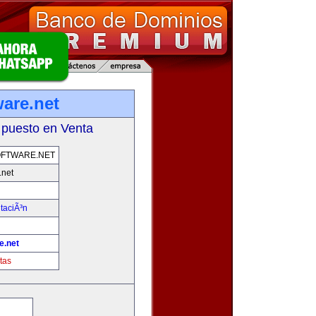
ware.net
 puesto en Venta
FTWARE.NET
.net
taciÃ³n
e.net
tas