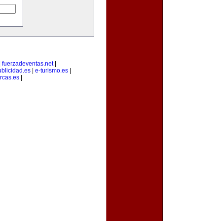
|
fuerzadeventas.net
|
blicidad.es
|
e-turismo.es
|
rcas.es
|