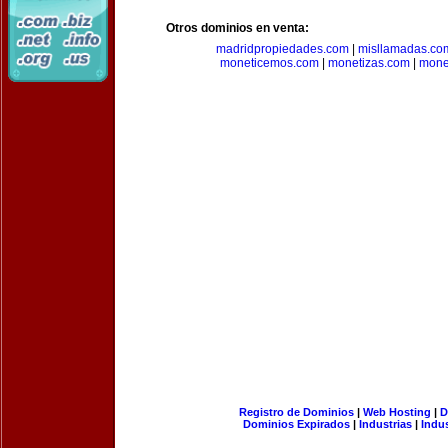
Otros dominios en venta:
madridpropiedades.com
|
misllamadas.co
moneticemos.com
|
monetizas.com
|
mone
Registro de Dominios
|
Web Hosting
|
D
Dominios Expirados
|
Industrias
|
Indu