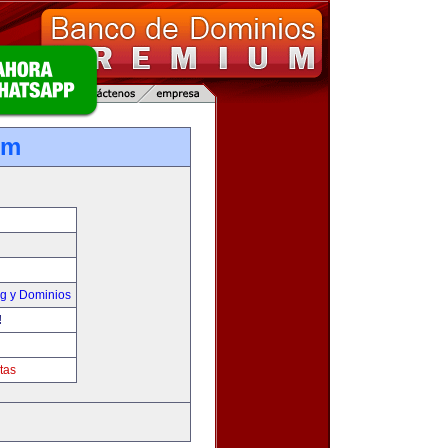
om
g y Dominios
!
tas