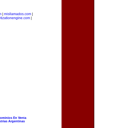
m
|
misllamados.com
|
tizationengine.com
|
ominios En Venta
strias Argentinas