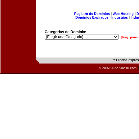
Registro de Dominios
|
Web Hosting
|
D
Dominios Expirados
|
Industrias
|
Indu
Categorías de Dominio:
[Pág. princi
** Precios expre
© 2002/2022 Solo10.com