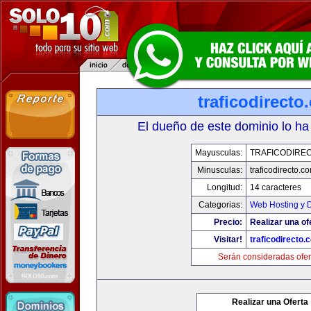
traficodirecto
El dueño de este dominio lo ha
Mayusculas:
TRAFICODIRE
Minusculas:
traficodirecto.c
Longitud:
14 caracteres
Categorias:
Web Hosting y 
Precio:
Realizar una of
Visitar!
traficodirecto.
Serán consideradas ofer
Realizar una Oferta