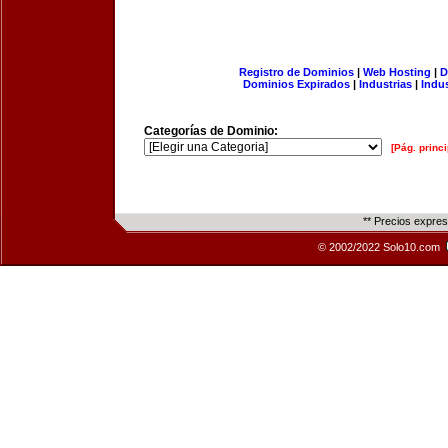
Registro de Dominios
|
Web Hosting
|
D
Dominios Expirados
|
Industrias
|
Indu
Categorías de Dominio:
[Pág. princi
** Precios expre
© 2002/2022 Solo10.com