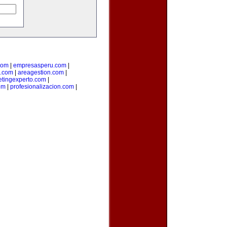
com
|
empresasperu.com
|
.com
|
areagestion.com
|
tingexperto.com
|
om
|
profesionalizacion.com
|