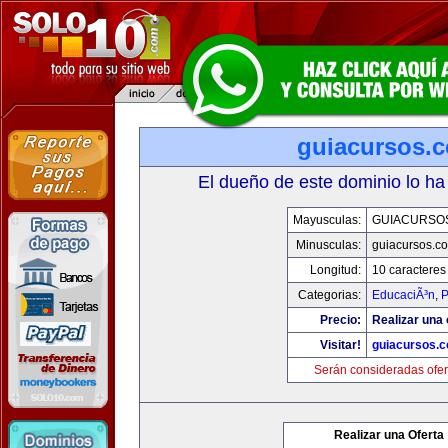
guiacursos.
El dueño de este dominio lo ha
Mayusculas:
GUIACURSO
Minusculas:
guiacursos.c
Longitud:
10 caracteres
Categorias:
EducaciÃ³n
,
P
Precio:
Realizar una 
Visitar!
guiacursos.
Serán consideradas ofer
Realizar una Oferta