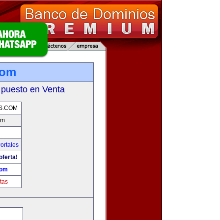
com
 puesto en Venta
S.COM
om
ortales
oferta!
com
tas