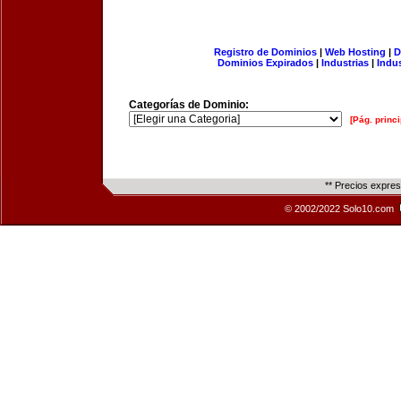
Registro de Dominios
|
Web Hosting
|
D
Dominios Expirados
|
Industrias
|
Indu
Categorías de Dominio:
[Pág. princi
** Precios expre
© 2002/2022 Solo10.com