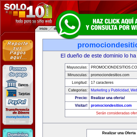
promociondesiti
El dueño de este dominio lo ha
Mayusculas:
PROMOCIONDESITIOS.C
Minusculas:
promociondesitios.com
Longitud:
17 caracteres
Categorias:
Marketing y Publicidad
,
Web
Precio:
Realizar una oferta!
Visitar!
promociondesitios.com
Serán consideradas ofer
Realizar una Oferta