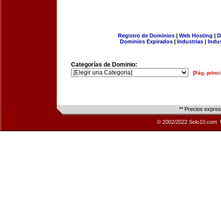
Registro de Dominios
|
Web Hosting
|
D
Dominios Expirados
|
Industrias
|
Indu
Categorías de Dominio:
[Pág. princi
** Precios expre
© 2002/2022 Solo10.com