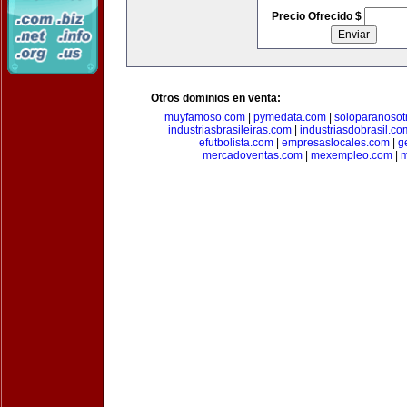
Precio Ofrecido $
Otros dominios en venta:
muyfamoso.com
|
pymedata.com
|
soloparanosot
industriasbrasileiras.com
|
industriasdobrasil.co
efutbolista.com
|
empresaslocales.com
|
g
mercadoventas.com
|
mexempleo.com
|
m