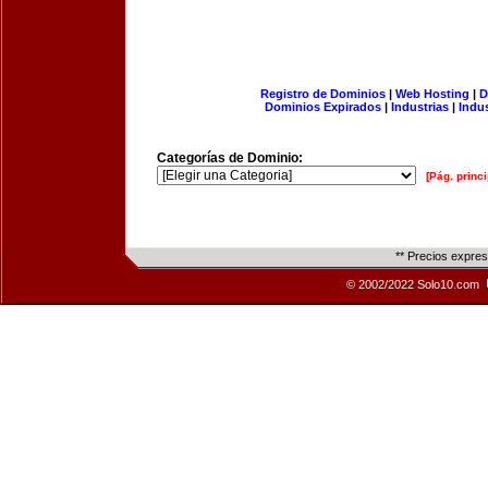
Registro de Dominios
|
Web Hosting
|
D
Dominios Expirados
|
Industrias
|
Indu
Categorías de Dominio:
[Pág. princi
** Precios expre
© 2002/2022 Solo10.com