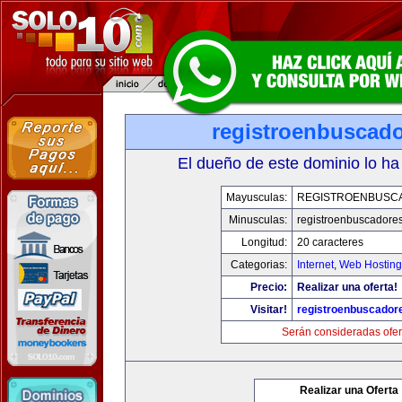
registroenbuscad
El dueño de este dominio lo ha
Mayusculas:
REGISTROENBUSC
Minusculas:
registroenbuscadore
Longitud:
20 caracteres
Categorias:
Internet
,
Web Hosting
Precio:
Realizar una oferta!
Visitar!
registroenbuscador
Serán consideradas ofer
Realizar una Oferta