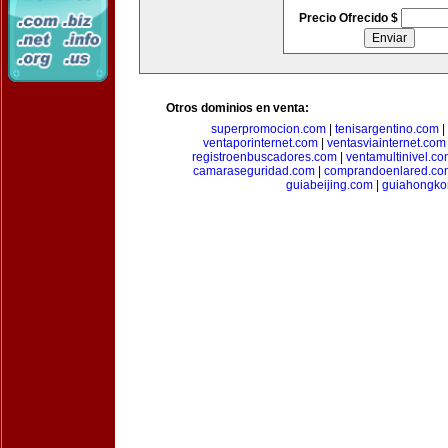
Precio Ofrecido $
Otros dominios en venta:
superpromocion.com
|
tenisargentino.com
|
ventaporinternet.com
|
ventasviainternet.com
registroenbuscadores.com
|
ventamultinivel.c
camaraseguridad.com
|
comprandoenlared.co
guiabeijing.com
|
guiahongko