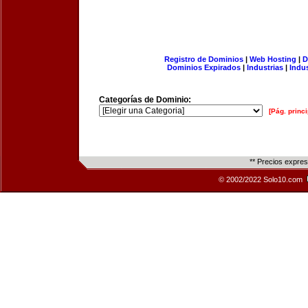
Registro de Dominios
|
Web Hosting
|
D
Dominios Expirados
|
Industrias
|
Indu
Categorías de Dominio:
[Pág. princi
** Precios expre
© 2002/2022 Solo10.com