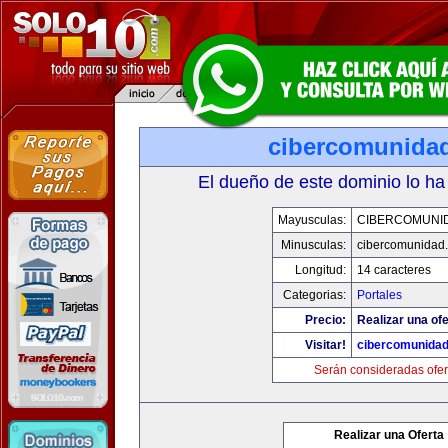
cibercomunida
El dueño de este dominio lo ha
Mayusculas:
CIBERCOMUNI
Minusculas:
cibercomunidad
Longitud:
14 caracteres
Categorias:
Portales
Precio:
Realizar una ofe
Visitar!
cibercomunida
Serán consideradas ofer
Realizar una Oferta