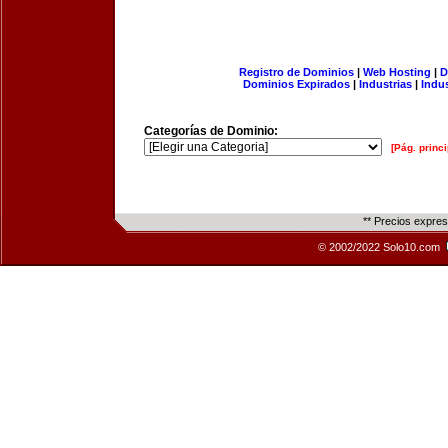
Registro de Dominios
|
Web Hosting
|
D
Dominios Expirados
|
Industrias
|
Indu
Categorías de Dominio:
[Pág. princi
** Precios expre
© 2002/2022 Solo10.com