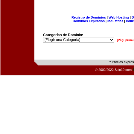
Registro de Dominios
|
Web Hosting
|
D
Dominios Expirados
|
Industrias
|
Indu
Categorías de Dominio:
[Pág. princi
** Precios expre
© 2002/2022 Solo10.com