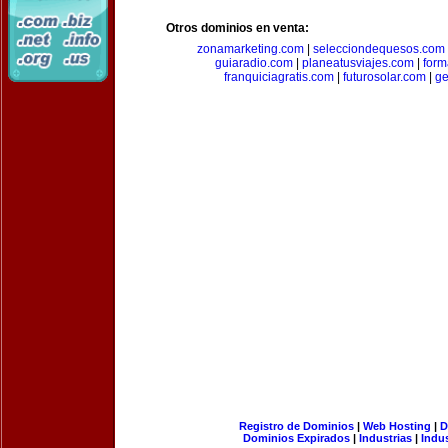
Otros dominios en venta:
zonamarketing.com
|
selecciondequesos.com
guiaradio.com
|
planeatusviajes.com
|
for
franquiciagratis.com
|
futurosolar.com
|
ge
Registro de Dominios
|
Web Hosting
|
D
Dominios Expirados
|
Industrias
|
Indu