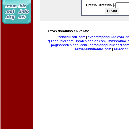
Precio Ofrecido $
Otros dominios en venta:
zonabursatil.com
|
exportimportguide.com
|
f
guiadelinks.com
|
iprofesionales.com
|
maspromoci
paginaprofesional.com
|
barcelonapublicidad.co
rentadeinmuebles.com
|
seleccio