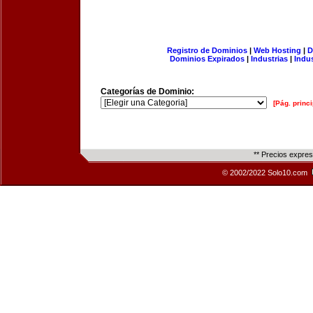
Registro de Dominios
|
Web Hosting
|
D
Dominios Expirados
|
Industrias
|
Indu
Categorías de Dominio:
[Pág. princi
** Precios expre
© 2002/2022 Solo10.com