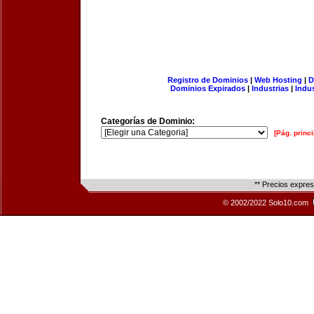
Registro de Dominios
|
Web Hosting
|
D
Dominios Expirados
|
Industrias
|
Indu
Categorías de Dominio:
[Pág. princi
** Precios expre
© 2002/2022 Solo10.com