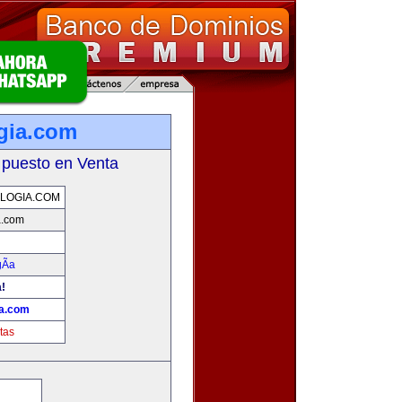
gia.com
 puesto en Venta
LOGIA.COM
a.com
Ã­a
a!
ia.com
tas