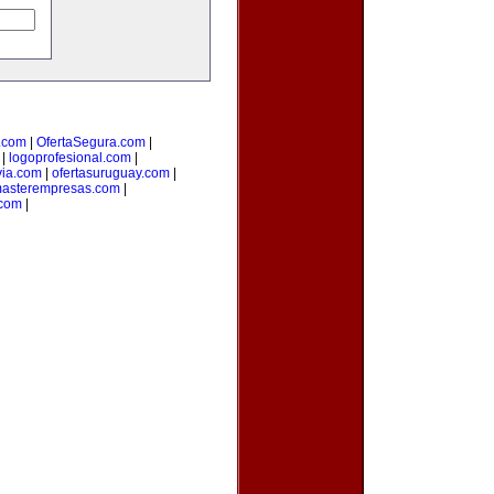
.com
|
OfertaSegura.com
|
|
logoprofesional.com
|
via.com
|
ofertasuruguay.com
|
asterempresas.com
|
com
|