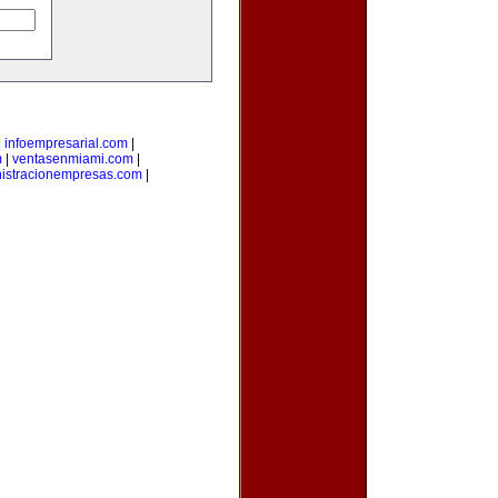
|
infoempresarial.com
|
m
|
ventasenmiami.com
|
istracionempresas.com
|