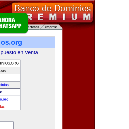
ios.org
 puesto en Venta
INIOS.ORG
.org
inios
a!
s.org
tas