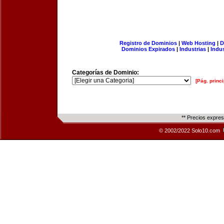
Registro de Dominios
|
Web Hosting
|
D
Dominios Expirados
|
Industrias
|
Indu
Categorías de Dominio:
[Pág. princi
** Precios expre
© 2002/2022 Solo10.com