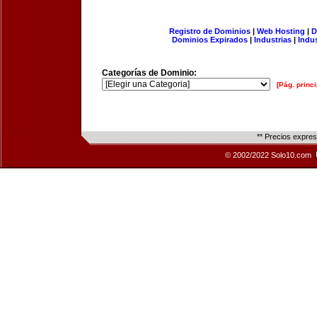
Registro de Dominios
|
Web Hosting
|
D
Dominios Expirados
|
Industrias
|
Indu
Categorías de Dominio:
[Pág. princi
** Precios expre
© 2002/2022 Solo10.com