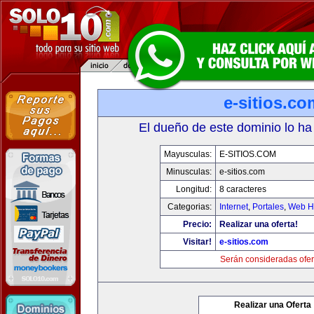
e-sitios.co
El dueño de este dominio lo ha
Mayusculas:
E-SITIOS.COM
Minusculas:
e-sitios.com
Longitud:
8 caracteres
Categorias:
Internet
,
Portales
,
Web Ho
Precio:
Realizar una oferta!
Visitar!
e-sitios.com
Serán consideradas ofer
Realizar una Oferta