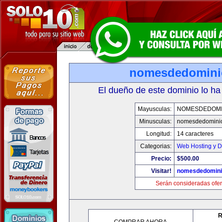
nomesdedomini
El dueño de este dominio lo ha
Mayusculas:
NOMESDEDOMI
Minusculas:
nomesdedomini
Longitud:
14 caracteres
Categorias:
Web Hosting y D
Precio:
$500.00
Visitar!
nomesdedomini
Serán consideradas ofer
R