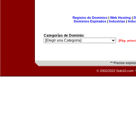
Registro de Dominios
|
Web Hosting
|
D
Dominios Expirados
|
Industrias
|
Indu
Categorías de Dominio:
[Pág. princi
** Precios expre
© 2002/2022 Solo10.com