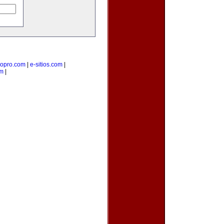
ropro.com
|
e-sitios.com
|
om
|