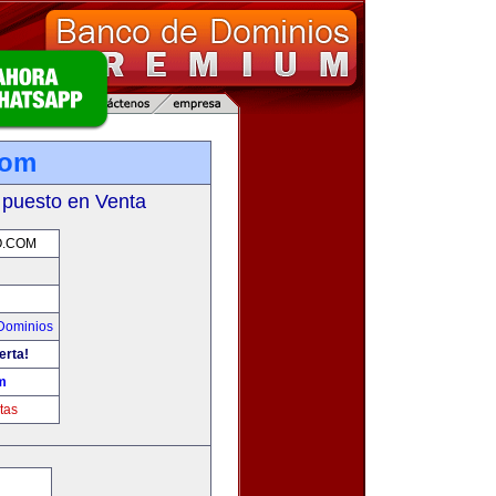
com
 puesto en Venta
O.COM
Dominios
erta!
m
tas