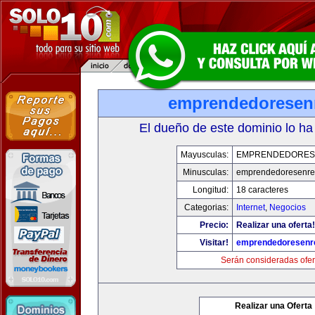
emprendedoresen
El dueño de este dominio lo ha
Mayusculas:
EMPRENDEDORES
Minusculas:
emprendedoresenre
Longitud:
18 caracteres
Categorias:
Internet
,
Negocios
Precio:
Realizar una oferta!
Visitar!
emprendedoresenr
Serán consideradas ofer
Realizar una Oferta