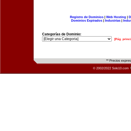
Registro de Dominios
|
Web Hosting
|
D
Dominios Expirados
|
Industrias
|
Indu
Categorías de Dominio:
[Pág. princi
** Precios expre
© 2002/2022 Solo10.com