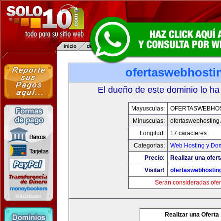
ofertaswebhosti
El dueño de este dominio lo ha
Mayusculas:
OFERTASWEBHO
Minusculas:
ofertaswebhosting
Longitud:
17 caracteres
Categorias:
Web Hosting y Do
Precio:
Realizar una ofert
Visitar!
ofertaswebhostin
Serán consideradas ofer
Realizar una Oferta