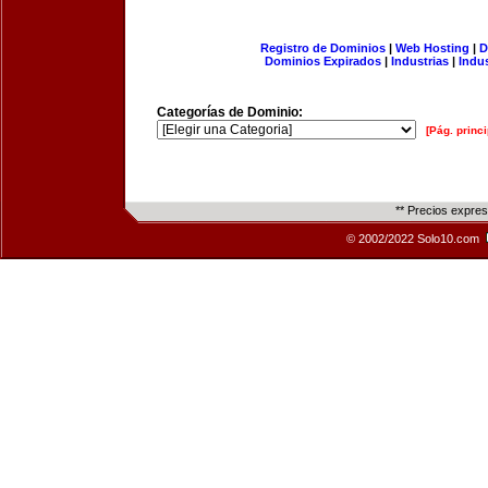
Registro de Dominios
|
Web Hosting
|
D
Dominios Expirados
|
Industrias
|
Indu
Categorías de Dominio:
[Pág. princi
** Precios expre
© 2002/2022 Solo10.com