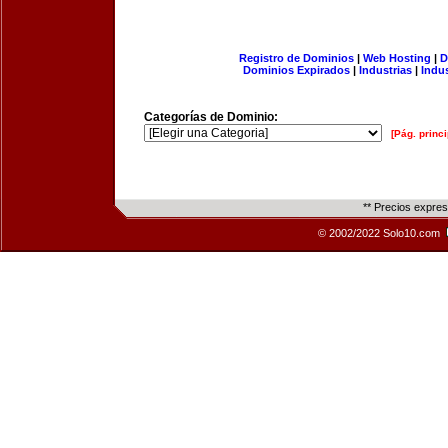
Registro de Dominios
|
Web Hosting
|
D
Dominios Expirados
|
Industrias
|
Indu
Categorías de Dominio:
[Pág. princi
** Precios expre
© 2002/2022 Solo10.com