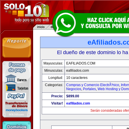
eAfiliados.
El dueño de este dominio lo ha
Mayusculas:
EAFILIADOS.COM
Minusculas:
eafiliados.com
Longitud:
10 caracteres
Categorias:
Compras y Comercio ElectrÃ³nico
,
Info
Negocios
,
Portales
,
Web Hosting y Dom
Precio:
$899.00
Visitar!
eafiliados.com
Serán consideradas ofer