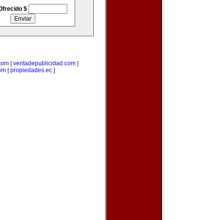
Ofrecido $
com
|
ventadepublicidad.com
|
om
|
propiedades.ec
|