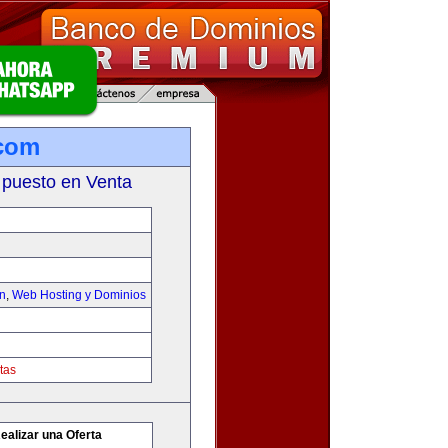
.com
 puesto en Venta
on
,
Web Hosting y Dominios
tas
ealizar una Oferta