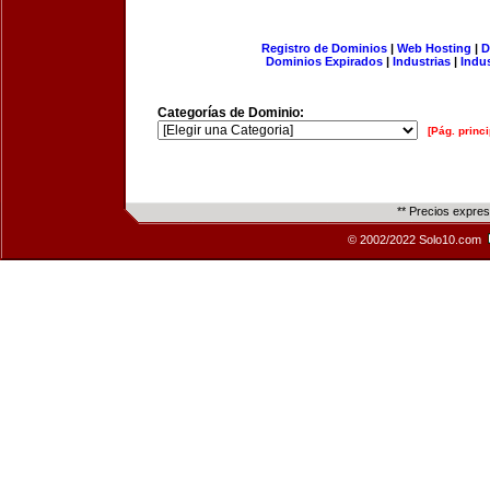
Registro de Dominios
|
Web Hosting
|
D
Dominios Expirados
|
Industrias
|
Indu
Categorías de Dominio:
[Pág. princi
** Precios expre
© 2002/2022 Solo10.com