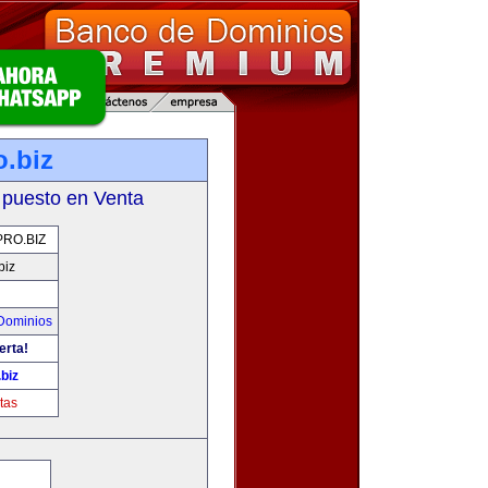
.biz
 puesto en Venta
RO.BIZ
biz
Dominios
erta!
biz
tas