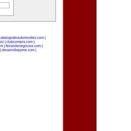
catalogodeautomoviles.com
|
biz
|
clubcompra.com
|
om
|
feirasdenegocios.com
|
|
desarrollopyme.com
|
|