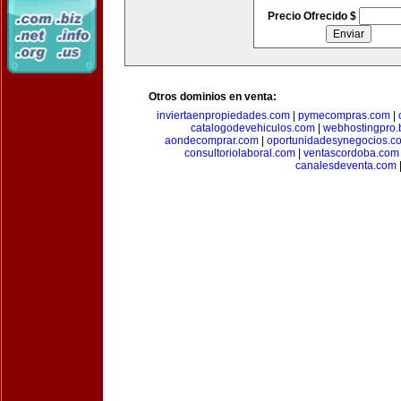
Precio Ofrecido $
Otros dominios en venta:
inviertaenpropiedades.com
|
pymecompras.com
|
catalogodevehiculos.com
|
webhostingpro.
aondecomprar.com
|
oportunidadesynegocios.c
consultoriolaboral.com
|
ventascordoba.com
canalesdeventa.com