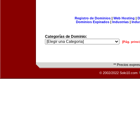
Registro de Dominios
|
Web Hosting
|
D
Dominios Expirados
|
Industrias
|
Indu
Categorías de Dominio:
[Pág. princi
** Precios expre
© 2002/2022 Solo10.com