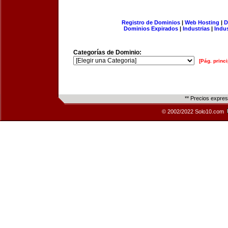
Registro de Dominios
|
Web Hosting
|
D
Dominios Expirados
|
Industrias
|
Indu
Categorías de Dominio:
[Pág. princi
** Precios expre
© 2002/2022 Solo10.com