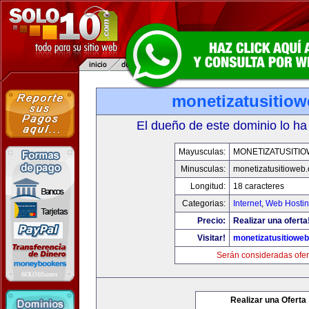
monetizatusitio
El dueño de este dominio lo ha
Mayusculas:
MONETIZATUSITI
Minusculas:
monetizatusitioweb
Longitud:
18 caracteres
Categorias:
Internet
,
Web Hostin
Precio:
Realizar una oferta
Visitar!
monetizatusitiowe
Serán consideradas ofer
Realizar una Oferta