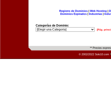
Registro de Dominios
|
Web Hosting
|
D
Dominios Expirados
|
Industrias
|
Indu
Categorías de Dominio:
[Pág. princi
** Precios expre
© 2002/2022 Solo10.com