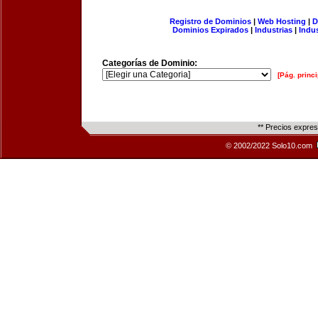
Registro de Dominios
|
Web Hosting
|
D
Dominios Expirados
|
Industrias
|
Indu
Categorías de Dominio:
[Pág. princi
** Precios expre
© 2002/2022 Solo10.com