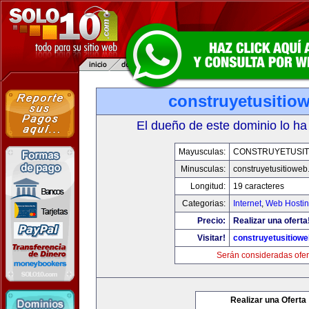
construyetusitio
El dueño de este dominio lo ha
Mayusculas:
CONSTRUYETUSIT
Minusculas:
construyetusitiowe
Longitud:
19 caracteres
Categorias:
Internet
,
Web Hostin
Precio:
Realizar una oferta
Visitar!
construyetusitiow
Serán consideradas ofer
Realizar una Oferta