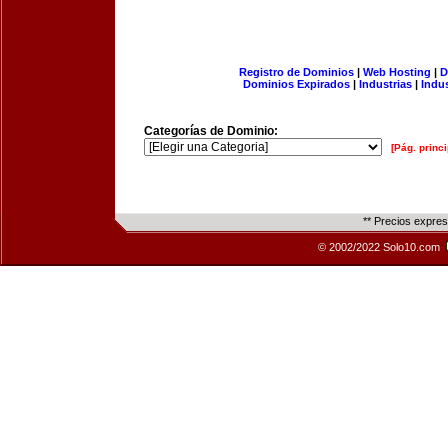
Registro de Dominios
|
Web Hosting
|
D
Dominios Expirados
|
Industrias
|
Indu
Categorías de Dominio:
[Pág. princi
** Precios expre
© 2002/2022 Solo10.com