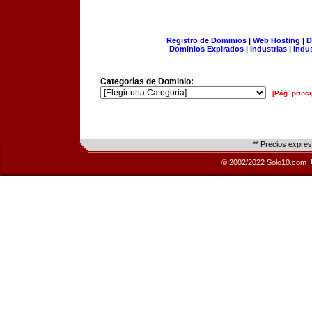
Registro de Dominios
|
Web Hosting
|
D
Dominios Expirados
|
Industrias
|
Indu
Categorías de Dominio:
[Pág. princi
** Precios expre
© 2002/2022 Solo10.com