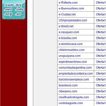
e-Rafaela.com
Ofertar
e-BuenosAires.com
Ofertar
e-Ciudad.net
Ofertar
USApropiedades.com
Ofertar
e-Brasil.net
Ofertar
e-neuquen.com
Ofertar
e-brasilia.com
Ofertar
e-dominicana.com
Ofertar
chileinmuebles.com
Ofertar
uruguayana.com
Ofertar
argentinaenlinea.com
Ofertar
comunidadargentina.com
Ofertar
propiedadescostarica.com
Ofertar
barcelonaempleos.com
Ofertar
brasileros.com
Ofertar
ciberperu.com
Ofertar
clasificadosbogota.com
Ofertar
cordobaguide.com
Ofertar