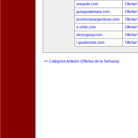
arequito.com
Ofertar
guiaguatemala.com
Ofertar
provinciasargentinas.com
Ofertar
e-chile.com
Ofertar
deuruguay.com
Ofertar
i-guatemala.com
Ofertar
<< Categoria Anterior (Ofertas de la Semana)