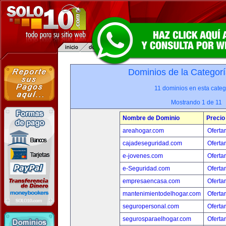
Dominios de la Categorí
11 dominios en esta categ
Mostrando 1 de 11
Nombre de Dominio
Precio
areahogar.com
Oferta
cajadeseguridad.com
Oferta
e-jovenes.com
Oferta
e-Seguridad.com
Oferta
empresaencasa.com
Oferta
mantenimientodelhogar.com
Oferta
seguropersonal.com
Oferta
segurosparaelhogar.com
Oferta