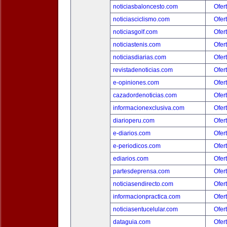
noticiasbaloncesto.com
Ofer
noticiasciclismo.com
Ofer
noticiasgolf.com
Ofer
noticiastenis.com
Ofer
noticiasdiarias.com
Ofer
revistadenoticias.com
Ofer
e-opiniones.com
Ofer
cazadordenoticias.com
Ofer
informacionexclusiva.com
Ofer
diarioperu.com
Ofer
e-diarios.com
Ofer
e-periodicos.com
Ofer
ediarios.com
Ofer
partesdeprensa.com
Ofer
noticiasendirecto.com
Ofer
informacionpractica.com
Ofer
noticiasentucelular.com
Ofer
dataguia.com
Ofer