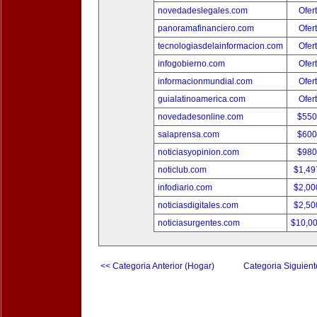
novedadeslegales.com
Ofer
panoramafinanciero.com
Ofer
tecnologiasdelainformacion.com
Ofer
infogobierno.com
Ofer
informacionmundial.com
Ofer
guialatinoamerica.com
Ofer
novedadesonline.com
$550
salaprensa.com
$600
noticiasyopinion.com
$980
noticlub.com
$1,49
infodiario.com
$2,00
noticiasdigitales.com
$2,50
noticiasurgentes.com
$10,0
<< Categoria Anterior (Hogar)
Categoria Siguient