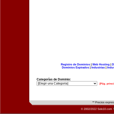
Registro de Dominios
|
Web Hosting
|
D
Dominios Expirados
|
Industrias
|
Indu
Categorías de Dominio:
[Pág. princi
** Precios expre
© 2002/2022 Solo10.com