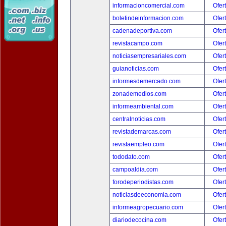
informacioncomercial.com
Ofer
boletindeinformacion.com
Ofer
cadenadeportiva.com
Ofer
revistacampo.com
Ofer
noticiasempresariales.com
Ofer
guianoticias.com
Ofer
informesdemercado.com
Ofer
zonademedios.com
Ofer
informeambiental.com
Ofer
centralnoticias.com
Ofer
revistademarcas.com
Ofer
revistaempleo.com
Ofer
tododato.com
Ofer
campoaldia.com
Ofer
forodeperiodistas.com
Ofer
noticiasdeeconomia.com
Ofer
informeagropecuario.com
Ofer
diariodecocina.com
Ofer